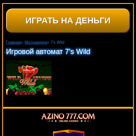
ИГРАТЬ НА ДЕНЬГИ
Главная
»
Microgaming
»
7's Wild
Игровой автомат 7’s Wild