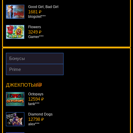
Good Girl, Bad Girl
1681 ₽
blogolet***
Flowers
3249 ₽
Gamer***
The Twisted Circus
1194 ₽
number***
Бонусы
Madder Scientist
Prime
2835 ₽
Mermaids Pearl
Deni***
9849 ₽
tank***
ДЖЕКПОТЫ
Magic Kingdom
2119 ₽
Octopays
tank***
12594 ₽
tank***
Diamond Dogs
12798 ₽
alex***