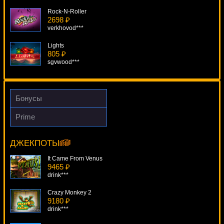
Rock-N-Roller
2698 ₽
verkhovod***
Lights
805 ₽
sgvwood***
Supe It Up
1328 ₽
drink***
Бонусы
Transformers Battle For Cybertron
Prime
2703 ₽
Hold Your Horses
Egoistik***
11638 ₽
tank***
ДЖЕКПОТЫ
Kings Of Chicago
1474 ₽
It Came From Venus
Gamer***
9465 ₽
drink***
Crazy Monkey 2
9180 ₽
drink***