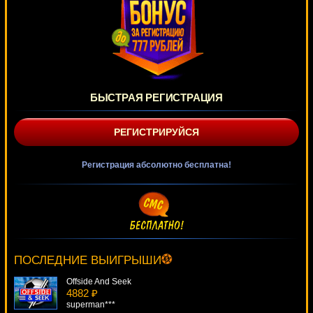
БЫСТРАЯ РЕГИСТРАЦИЯ
РЕГИСТРИРУЙСЯ
Регистрация абсолютно бесплатна!
Magic Kingdom
2951 ₽
Root77***
ПОСЛЕДНИЕ ВЫИГРЫШИ
Offside And Seek
4882 ₽
superman***