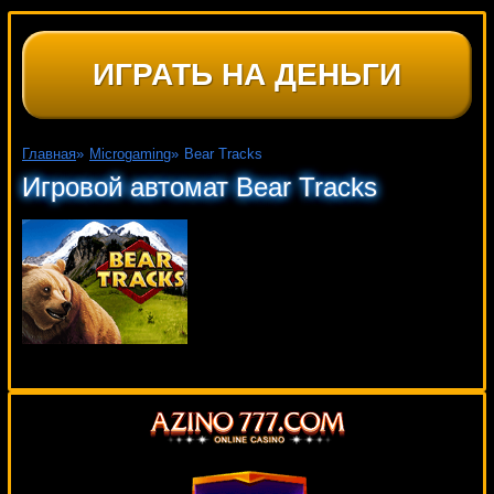
ИГРАТЬ НА ДЕНЬГИ
Главная
»
Microgaming
»
Bear Tracks
Игровой автомат Bear Tracks