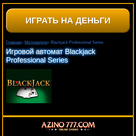
ИГРАТЬ НА ДЕНЬГИ
Главная
»
Microgaming
»
Blackjack Professional Series
Игровой автомат Blackjack
Professional Series