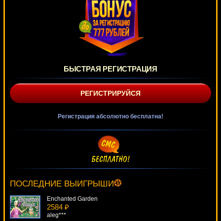
БЫСТРАЯ РЕГИСТРАЦИЯ
РЕГИСТРИРУЙСЯ
Регистрация абсолютно бесплатна!
Groovy 60s
4095 ₽
superman***
ПОСЛЕДНИЕ ВЫИГРЫШИ
Enchanted Garden
2584 ₽
aleg***