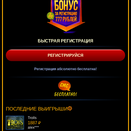
БЫСТРАЯ РЕГИСТРАЦИЯ
РЕГИСТРИРУЙСЯ
Регистрация абсолютно бесплатна!
Beetle Mania
2532 ₽
number***
ПОСЛЕДНИЕ ВЫИГРЫШИ
Trolls
1887 ₽
alex***