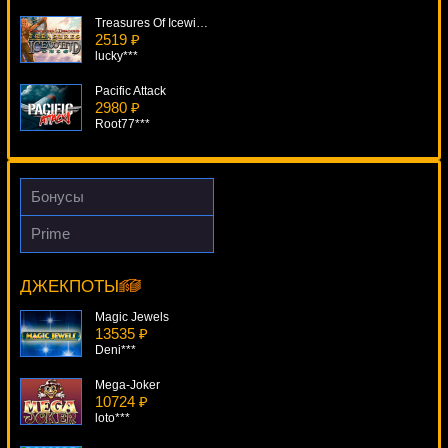
Treasures Of Icewind Dale
2519 ₽
lucky***
Pacific Attack
2980 ₽
Root77***
Crazy Monkey 2
518 ₽
aleg***
Бонусы
Alchemist's Lab
Prime
1895 ₽
Viking Age
superman***
7430 ₽
aleg***
ДЖЕКПОТЫ
King's Jester
1102 ₽
Magic Jewels
superman***
13535 ₽
Deni***
Mega-Joker
10724 ₽
loto***