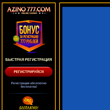
БЫСТРАЯ РЕГИСТРАЦИЯ
РЕГИСТРИРУЙСЯ
Регистрация абсолютно
бесплатна!