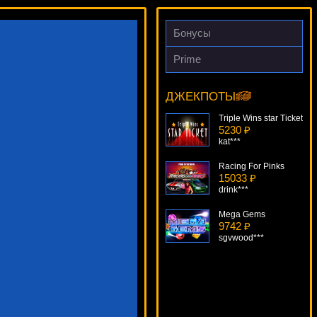
Бонусы
Prime
South Park
9652 ₽
aleg***
ДЖЕКПОТЫ
Triple Wins star Ticket
5230 ₽
kat***
Racing For Pinks
15033 ₽
drink***
Mega Gems
9742 ₽
sgvwood***
Hellboy
17893 ₽
Root77***
Devil's Delight