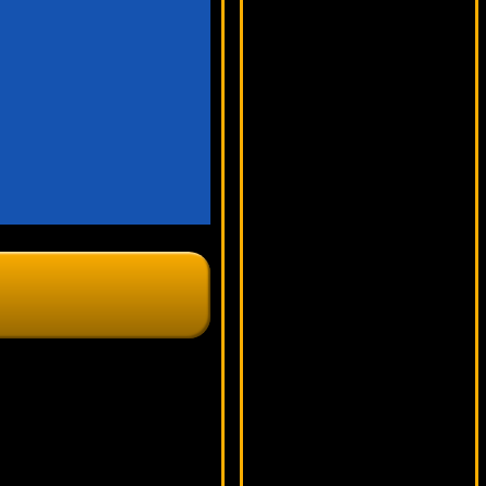
16393 ₽
tank***
5 Reel Drive
7008 ₽
verkhovod***