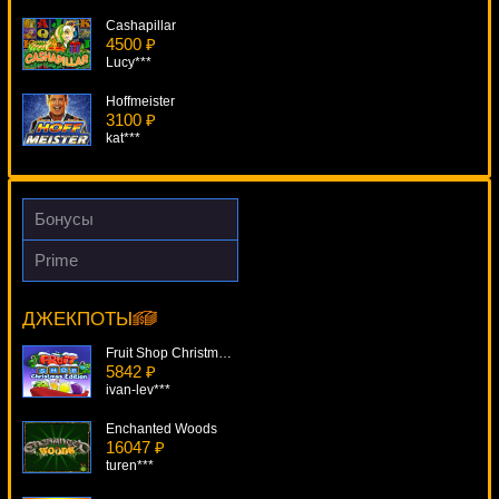
Cashapillar
4500 ₽
Lucy***
Hoffmeister
3100 ₽
kat***
Mermaids Pearl
1887 ₽
Lucy***
Бонусы
Mr Vegas
Prime
1611 ₽
Ocean Princess
turen***
10643 ₽
blogolet***
ДЖЕКПОТЫ
Lady In Red
180 ₽
Fruit Shop Christmas Edition
Serg***
5842 ₽
ivan-lev***
Enchanted Woods
16047 ₽
turen***