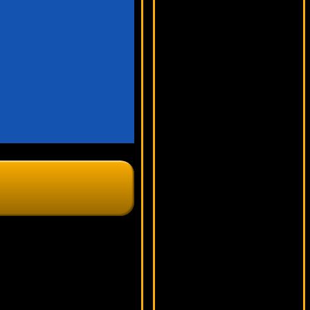
15500 ₽
Deni***
Party Games Slotto
14772 ₽
Cteb***