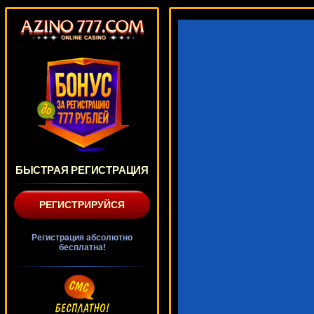
БЫСТРАЯ РЕГИСТРАЦИЯ
РЕГИСТРИРУЙСЯ
Регистрация абсолютно
бесплатна!