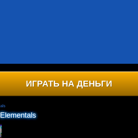
ИГРАТЬ НА ДЕНЬГИ
als
Elementals