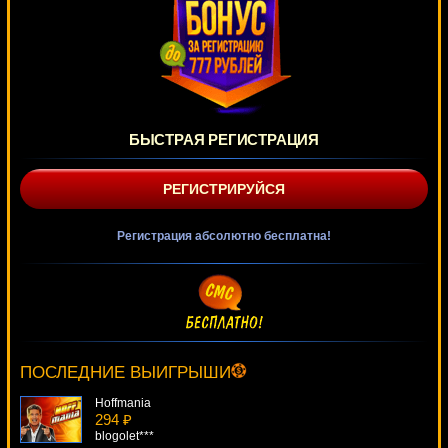
БЫСТРАЯ РЕГИСТРАЦИЯ
РЕГИСТРИРУЙСЯ
Регистрация абсолютно бесплатна!
Madder Scientist
2837 ₽
lucky***
ПОСЛЕДНИЕ ВЫИГРЫШИ
Hoffmania
294 ₽
blogolet***