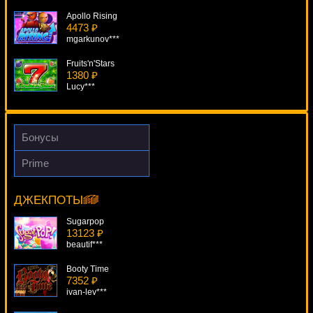
Apollo Rising
4473 ₽
mgarkunov***
Fruits'n'Stars
1380 ₽
Lucy***
Pharaoh's Ring
3758 ₽
beautif***
Бонусы
Elektra
Prime
2664 ₽
Bubble Craze
mgarkunov***
8921 ₽
number***
ДЖЕКПОТЫ
Surf Safari
4691 ₽
Sugarpop
mgarkunov***
13123 ₽
beautif***
Booty Time
7352 ₽
ivan-lev***