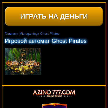
ИГРАТЬ НА ДЕНЬГИ
Главная
»
Microgaming
»
Ghost Pirates
Игровой автомат Ghost Pirates