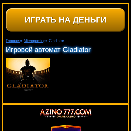
ИГРАТЬ НА ДЕНЬГИ
Главная
»
Microgaming
»
Gladiator
Игровой автомат Gladiator