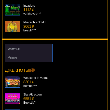
Invaders
1112 ₽
verkhovod***
Pharaoh's Gold II
3061 ₽
beautif***
Treasure Room
619 ₽
loto***
Бонусы
Cat Scratch Fever
Prime
3561 ₽
La Cucaracha
Serg***
14077 ₽
SmileLow***
ДЖЕКПОТЫ
Couch Potato
1680 ₽
Weekend In Vegas
loto***
8301 ₽
number***
Star Attraction
6551 ₽
Egoistik***