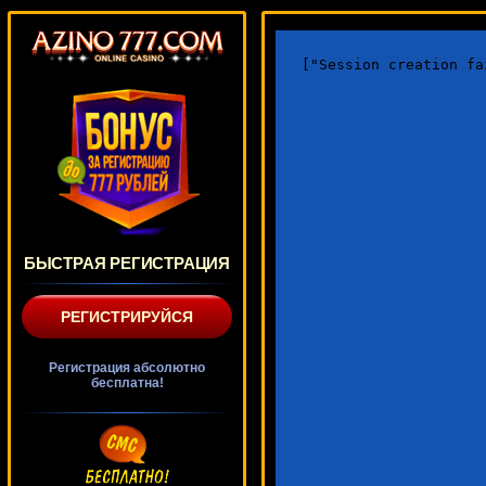
БЫСТРАЯ РЕГИСТРАЦИЯ
РЕГИСТРИРУЙСЯ
Регистрация абсолютно
бесплатна!