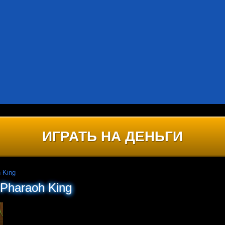
ИГРАТЬ НА ДЕНЬГИ
 King
Pharaoh King