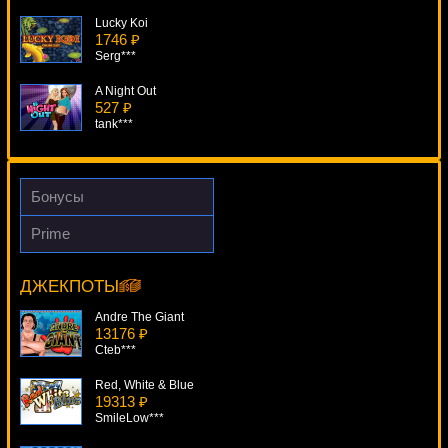
Lucky Koi
1746 ₽
Serg***
A Night Out
527 ₽
tank***
Sin City Nights
596 ₽
alex***
Бонусы
Книжки Deluxe
Prime
4535 ₽
Boom Brothers
kat***
15439 ₽
Panamer***
ДЖЕКПОТЫ
Break Da Bank Again
334 ₽
Andre The Giant
number***
13176 ₽
Cteb***
Red, White & Blue
19313 ₽
SmileLow***