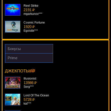
Reel Strike
2191 ₽
mgarkunov***
Cosmic Fortune
1920 ₽
Egoistik***
Kathmandu
3190 ₽
sgvwood***
Бонусы
Demolition Squad
Prime
897 ₽
The Angler
kat***
12889 ₽
Lucy***
ДЖЕКПОТЫ
Fruits Land
1530 ₽
Illusionist
Root77***
13986 ₽
Serg***
Lord Of The Ocean
5728 ₽
kat***