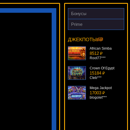
Бонусы
Prime
European Roulette
6198 ₽
verkhovod***
ДЖЕКПОТЫ
African Simba
8512 ₽
Root77***
Crown Of Egypt
15184 ₽
Cteb***
Mega Jackpot
17003 ₽
blogolet***
Rhyming Reels - Old King Cole
13187 ₽
lucky***
Miss Fortune