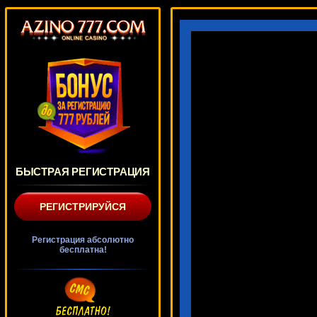
БЫСТРАЯ РЕГИСТРАЦИЯ
РЕГИСТРИРУЙСЯ
Регистрация абсолютно
бесплатна!