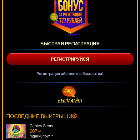
БЫСТРАЯ РЕГИСТРАЦИЯ
РЕГИСТРИРУЙСЯ
Регистрация абсолютно бесплатна!
Queen Of Hearts
979 ₽
alex***
ПОСЛЕДНИЕ ВЫИГРЫШИ
Genies Gems
207 ₽
mgarkunov***