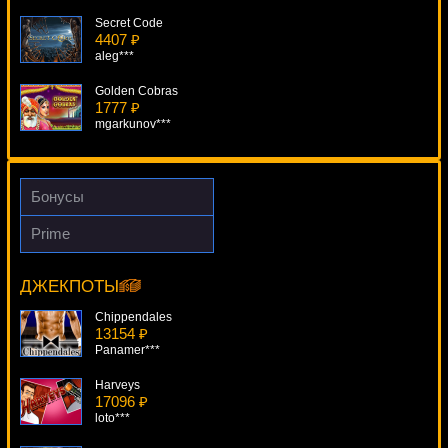
Secret Code
4407 ₽
aleg***
Golden Cobras
1777 ₽
mgarkunov***
Wild Witches
3208 ₽
kat***
Бонусы
Wheel Of Wealth
Prime
4093 ₽
Orca
verkhovod***
16015 ₽
Gamer***
ДЖЕКПОТЫ
His Curious Machine
4475 ₽
Chippendales
Gamer***
13154 ₽
Panamer***
Harveys
17096 ₽
loto***