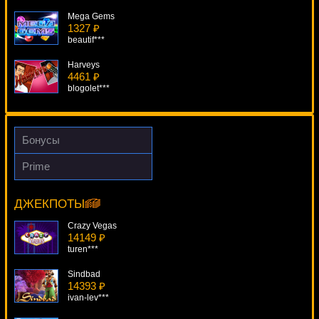
Mega Gems
1327 ₽
beautif***
Harveys
4461 ₽
blogolet***
Flowers
1168 ₽
Cteb***
Бонусы
Football Carnival
Prime
3262 ₽
In Bloom
superman***
16572 ₽
Cteb***
ДЖЕКПОТЫ
Spring Break
2533 ₽
Crazy Vegas
alex***
14149 ₽
turen***
Sindbad
14393 ₽
ivan-lev***