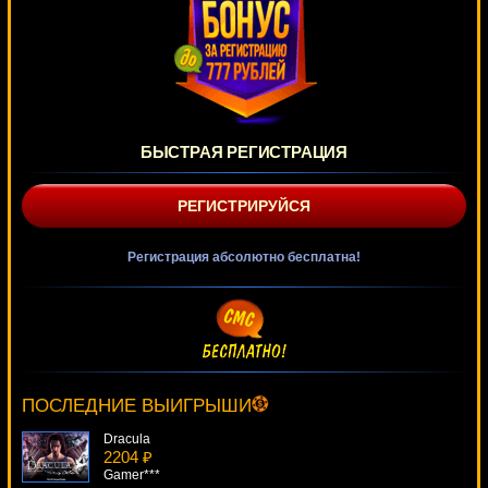
БЫСТРАЯ РЕГИСТРАЦИЯ
РЕГИСТРИРУЙСЯ
Регистрация абсолютно бесплатна!
Wonky Wabbits
1861 ₽
blogolet***
ПОСЛЕДНИЕ ВЫИГРЫШИ
Dracula
2204 ₽
Gamer***