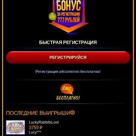
БЫСТРАЯ РЕГИСТРАЦИЯ
РЕГИСТРИРУЙСЯ
Регистрация абсолютно бесплатна!
Whack A Jackpot
3088 ₽
loto***
ПОСЛЕДНИЕ ВЫИГРЫШИ
LuckyRabbitsLoot
3759 ₽
Lucy***