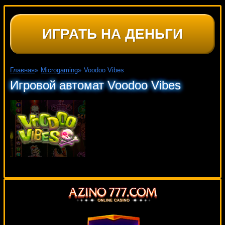
ИГРАТЬ НА ДЕНЬГИ
Главная
»
Microgaming
»
Voodoo Vibes
Игровой автомат Voodoo Vibes