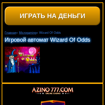
ИГРАТЬ НА ДЕНЬГИ
Главная
»
Microgaming
»
Wizard Of Odds
Игровой автомат Wizard Of Odds