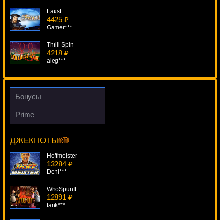
Faust
4425 ₽
Gamer***
Thrill Spin
4218 ₽
aleg***
Good Girl, Bad Girl
589 ₽
blogolet***
Бонусы
Showgirls
Prime
3351 ₽
Queen Of Hearts
kat***
13805 ₽
Panamer***
ДЖЕКПОТЫ
Phantom Cash
3750 ₽
Hoffmeister
lucky***
13284 ₽
Deni***
WhoSpunIt
12891 ₽
tank***