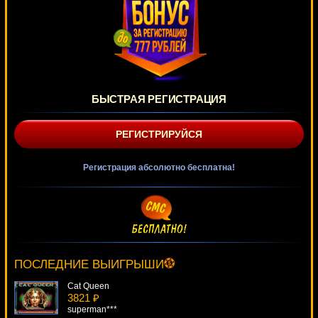
БЫСТРАЯ РЕГИСТРАЦИЯ
РЕГИСТРИРУЙСЯ
Регистрация абсолютно бесплатна!
Genie Wild
1900 ₽
tank***
ПОСЛЕДНИЕ ВЫИГРЫШИ
Cat Queen
3821 ₽
superman***