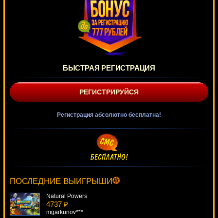
БЫСТРАЯ РЕГИСТРАЦИЯ
РЕГИСТРИРУЙСЯ
Регистрация абсолютно бесплатна!
King Arthur
301 ₽
superman***
ПОСЛЕДНИЕ ВЫИГРЫШИ
Natural Powers
4737 ₽
mgarkunov***