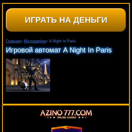
ИГРАТЬ НА ДЕНЬГИ
Главная
»
Microgaming
»
A Night In Paris
Игровой автомат A Night In Paris