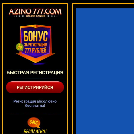
БЫСТРАЯ РЕГИСТРАЦИЯ
РЕГИСТРИРУЙСЯ
Регистрация абсолютно
бесплатна!