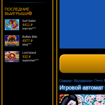
Merlins Millions
1045 ₽
ПОСЛЕДНИЕ
Egoistik***
ВЫИГРЫШИ
Surf Safari
4411 ₽
ivan-lev***
Buffalo Blitz
4977 ₽
aleg***
Lost Island
932 ₽
superman***
Ho Ho Ho
4997 ₽
kat***
Главная
»
Microgaming
»
Cherry 
Booty Time
Игровой автомат 
1177 ₽
ivan-lev***
Fruitilicious
3607 ₽