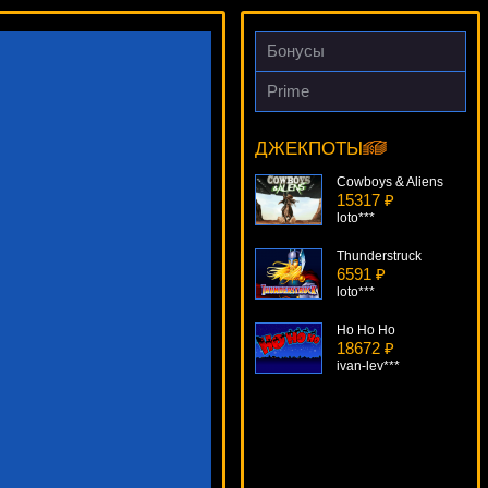
Бонусы
Prime
Fruit Cocktail
11511 ₽
turen***
ДЖЕКПОТЫ
Cowboys & Aliens
15317 ₽
loto***
Thunderstruck
6591 ₽
loto***
Ho Ho Ho
18672 ₽
ivan-lev***
Crazy 80s
18492 ₽
superman***
Hidden Loot