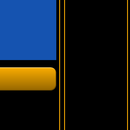
11110 ₽
loto***
White Buffalo
15611 ₽
turen***