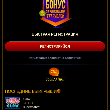
БЫСТРАЯ РЕГИСТРАЦИЯ
РЕГИСТРИРУЙСЯ
Регистрация абсолютно бесплатна!
Wild Gambler
3957 ₽
DenisVS***
ПОСЛЕДНИЕ ВЫИГРЫШИ
Glow
2612 ₽
superman***