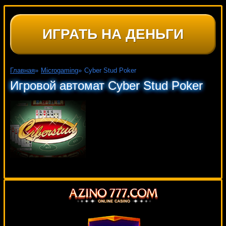
ИГРАТЬ НА ДЕНЬГИ
Главная
»
Microgaming
»
Cyber Stud Poker
Игровой автомат Cyber Stud Poker