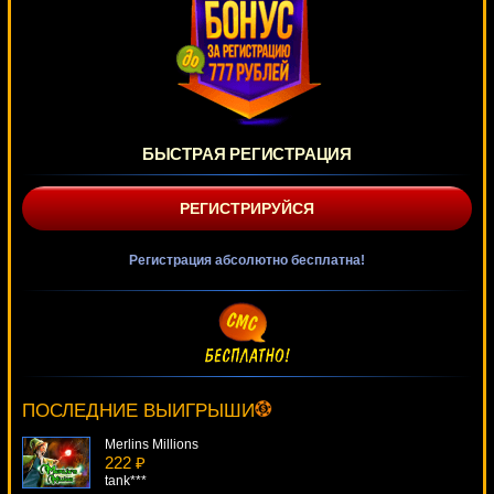
БЫСТРАЯ РЕГИСТРАЦИЯ
РЕГИСТРИРУЙСЯ
Регистрация абсолютно бесплатна!
High Limit European Blackjack
899 ₽
sgvwood***
ПОСЛЕДНИЕ ВЫИГРЫШИ
Merlins Millions
222 ₽
tank***