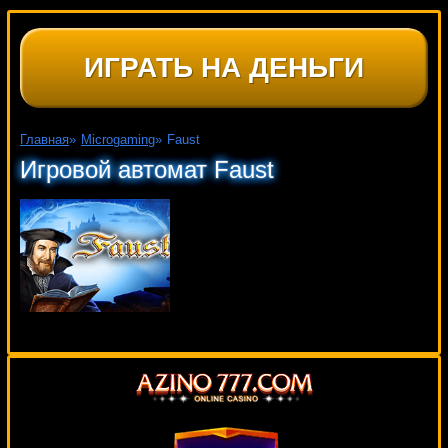
ИГРАТЬ НА ДЕНЬГИ
Главная
»
Microgaming
»
Faust
Игровой автомат Faust