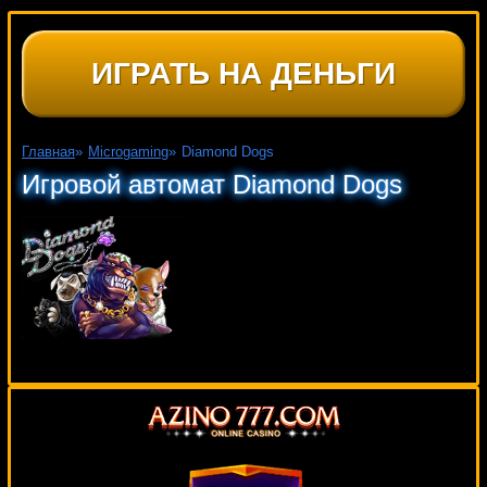
ИГРАТЬ НА ДЕНЬГИ
Главная
»
Microgaming
»
Diamond Dogs
Игровой автомат Diamond Dogs