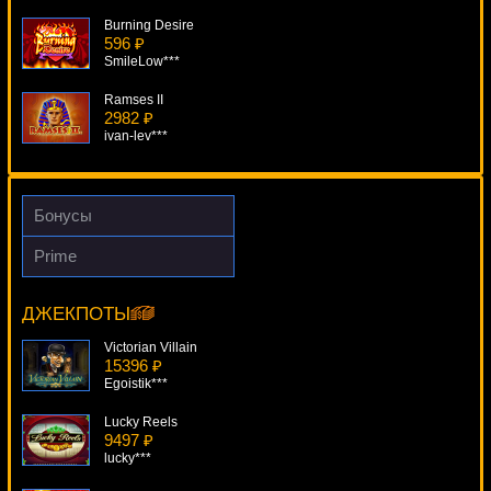
Burning Desire
596 ₽
SmileLow***
Ramses II
2982 ₽
ivan-lev***
Power Joker
2689 ₽
Serg***
Бонусы
Gemstone Jackpot
Prime
476 ₽
Mystery Planet
ivan-lev***
10217 ₽
Cteb***
ДЖЕКПОТЫ
Mega Gems
2724 ₽
Victorian Villain
mgarkunov***
15396 ₽
Egoistik***
Lucky Reels
9497 ₽
lucky***