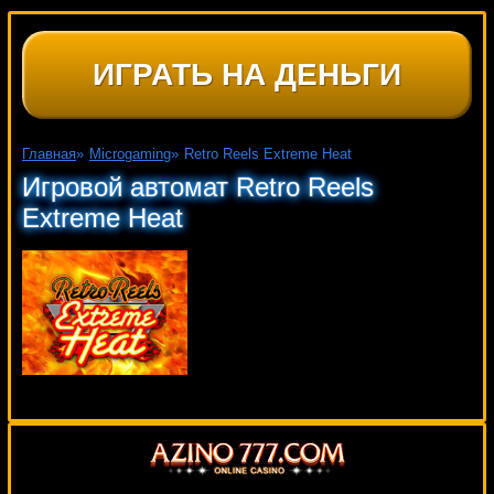
ИГРАТЬ НА ДЕНЬГИ
Главная
»
Microgaming
»
Retro Reels Extreme Heat
Игровой автомат Retro Reels
Extreme Heat