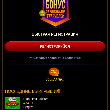
БЫСТРАЯ РЕГИСТРАЦИЯ
РЕГИСТРИРУЙСЯ
Регистрация абсолютно бесплатна!
Cyber Stud Poker
1423 ₽
sgvwood***
ПОСЛЕДНИЕ ВЫИГРЫШИ
High Limit Baccarat
4742 ₽
Serg***