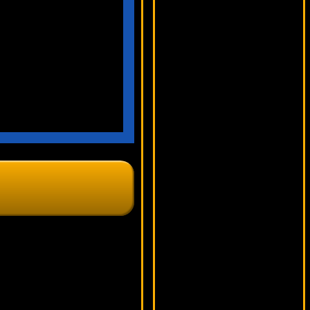
17156 ₽
Panamer***
Kathmandu
17259 ₽
Lucy***