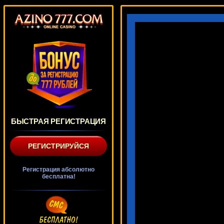
БЫСТРАЯ РЕГИСТРАЦИЯ
РЕГИСТРИРУЙСЯ
Регистрация абсолютно
бесплатна!