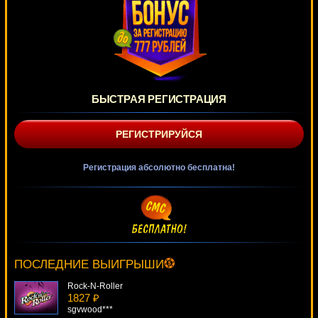
БЫСТРАЯ РЕГИСТРАЦИЯ
РЕГИСТРИРУЙСЯ
Регистрация абсолютно бесплатна!
The Tipsy Tourist
891 ₽
DenisVS***
ПОСЛЕДНИЕ ВЫИГРЫШИ
Rock-N-Roller
1827 ₽
sgvwood***