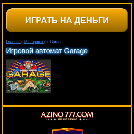
ИГРАТЬ НА ДЕНЬГИ
Главная
»
Microgaming
»
Garage
Игровой автомат Garage