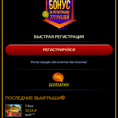
БЫСТРАЯ РЕГИСТРАЦИЯ
РЕГИСТРИРУЙСЯ
Регистрация абсолютно бесплатна!
Magic Princess
3270 ₽
aleg***
ПОСЛЕДНИЕ ВЫИГРЫШИ
T-Rex
3218 ₽
tank***