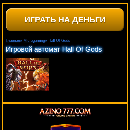
ИГРАТЬ НА ДЕНЬГИ
Главная
»
Microgaming
»
Hall Of Gods
Игровой автомат Hall Of Gods