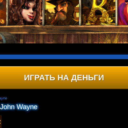
ИГРАТЬ НА ДЕНЬГИ
ayne
 John Wayne