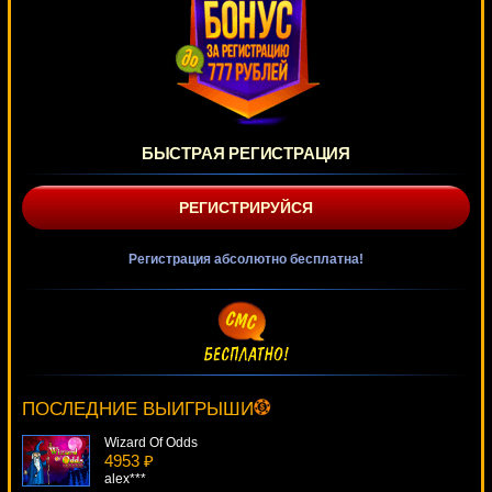
БЫСТРАЯ РЕГИСТРАЦИЯ
РЕГИСТРИРУЙСЯ
Регистрация абсолютно бесплатна!
House Of Fun
3780 ₽
Deni***
ПОСЛЕДНИЕ ВЫИГРЫШИ
Wizard Of Odds
4953 ₽
alex***