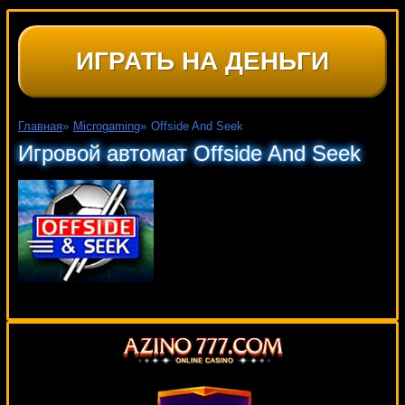
ИГРАТЬ НА ДЕНЬГИ
Главная
»
Microgaming
»
Offside And Seek
Игровой автомат Offside And Seek