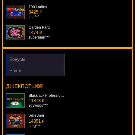
100 Ladies
3425 ₽
loto***
Garden Party
1474 ₽
superman***
Dino Might
4993 ₽
number***
Бонусы
Bar 7's
Prime
2714 ₽
Vovka V Trideviatom Carstve
turen***
18268 ₽
Serg***
ДЖЕКПОТЫ
Silent Movie
531 ₽
Blackjack Professional Series
sgvwood***
11873 ₽
sgvwood***
Wild Wolf
14351 ₽
aleg***